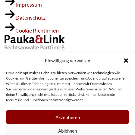
Impressum
Datenschutz
Cookie Richtlinien
Willy-Brandt-Allee 18
Einwilligung verwalten
53113 Bonn
Um dir ein optimales Erlebnis zu bieten, verwenden wir Technologien wie
Tel.:
0228 / 934 902 00
Cookies, um Geräteinformationen zu speichern und/oder darauf zuzugreifen.
Wenn du diesen Technologien zustimmst, können wir Daten wie das
Fax: 0228 / 934 902 22
Surfverhalten oder eindeutige IDs auf dieser Website verarbeiten. Wenn du
24/7-Notruf:
0163 / 62 62 404
deine Einwilligung nicht erteilst oder zurückziehst, können bestimmte
Merkmale und Funktionen beeinträchtigt werden.
Kanzlei@Pauka-Link.de
Akzeptieren
Ablehnen
© 2026 PAUKA & LINK Rechtsanwälte PartGmbB.