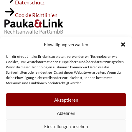
Datenschutz
Cookie Richtlinien
Willy-Brandt-Allee 18
Einwilligung verwalten
53113 Bonn
Um dir ein optimales Erlebnis zu bieten, verwenden wir Technologien wie
Tel.:
0228 / 934 902 00
Cookies, um Geräteinformationen zu speichern und/oder darauf zuzugreifen.
Wenn du diesen Technologien zustimmst, können wir Daten wie das
Fax: 0228 / 934 902 22
Surfverhalten oder eindeutige IDs auf dieser Website verarbeiten. Wenn du
24/7-Notruf:
0163 / 62 62 404
deine Einwilligung nicht erteilst oder zurückziehst, können bestimmte
Merkmale und Funktionen beeinträchtigt werden.
Kanzlei@Pauka-Link.de
Akzeptieren
Ablehnen
© 2026 PAUKA & LINK Rechtsanwälte PartGmbB.
Einstellungen ansehen
Made by
roehler.nrw